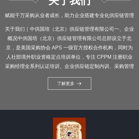
关于我们
赋能千万采购从业者成长，助力企业搭建专业化供应链管理
关于我们｜中供国培（北京）供应链管理有限公司一、企业
体系
概况中供国培（北京）供应链管理有限公司总部设立于北
京，是美国采购协会 APS 一级官方授权合作机构，同时为
人社部境外职业资格定点培训单位，专注 CPPM 注册职业
采购经理全系列认证培训、企业供应链定制内训、采购管理
体系咨询服务。 公司自运营以来，依托完整官方授权资质，
了解更多
在北京打造标准化线下集训场地与常态化统考考点，辐射京
津冀并面向全国学员提供一站式报考、教学、考试、取证全
流程服务，同步布局多地直营服务网点，构建覆盖全国的采
购人才培养服务网络。二、权威资质背书国际官方授权 持有
APS 美国采购协会完整中英文授权文件，拥有 CAP、
CPP、CPPM 三级采购认证招生、72 学时标准化教学、全