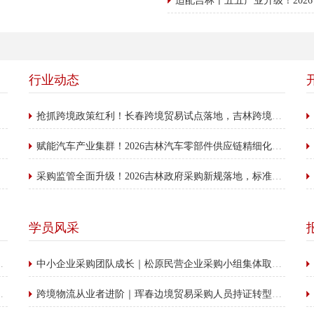
行业动态
抢抓跨境政策红利！长春跨境贸易试点落地，吉林跨境采购人才迎来新机遇
赋能汽车产业集群！2026吉林汽车零部件供应链精细化管理成提质核心抓手
采购监管全面升级！2026吉林政府采购新规落地，标准化合规采购成行业硬性门槛
学员风采
细化教务赋能——刘老师
中小企业采购团队成长｜松原民营企业采购小组集体取证，赋能企业精细化发展
攻应试通关——张老师
跨境物流从业者进阶｜珲春边境贸易采购人员持证转型，抢占外贸新赛道