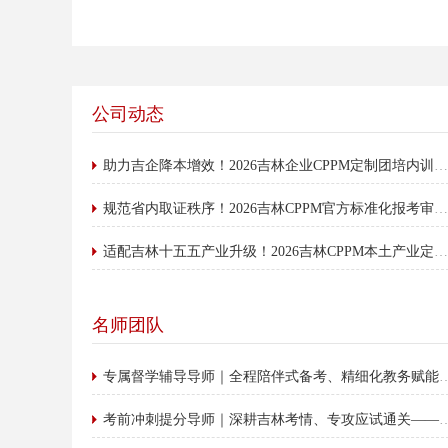
公司动态
助力吉企降本增效！2026吉林企业CPPM定制团培内训服务全面开放
规范省内取证秩序！2026吉林CPPM官方标准化报考审核政策权威公示
适配吉林十五五产业升级！2026吉林CPPM本土产业定制课程体系全面迭代上线
名师团队
专属督学辅导导师｜全程陪伴式备考、精
考前冲刺提分导师｜深耕吉林考情、专