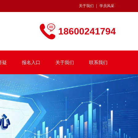
关于我们
|
学员风采
18600241794
答疑
报名入口
关于我们
联系我们