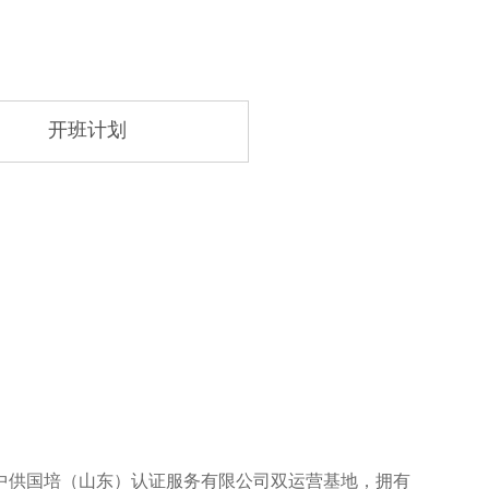
开班计划
报考答疑
中供国培（山东）认证服务有限公司双运营基地，拥有