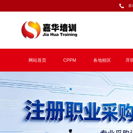
咨
网站首页
CPPM
各地校区
开