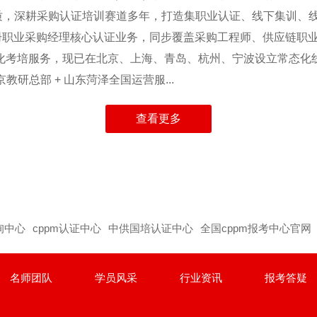
授权资质，深耕采购认证培训赛道多年，打造集职业认证、线下集训
 注册职业采购经理核心认证业务，同步覆盖采购工程师、供应链
化考培服务，现已在北京、上海、青岛、杭州、宁波设立常态化
研总部 + 山东菏泽全国运营服...
查看更多
询中心
cppm认证中心
中供国培认证中心
全国cppm报考中心官网
名师团队
学员风采
行业资讯
报考答疑